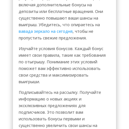
включая дополнительные бонусы на
депозиты или бесплатные вращения. Они
существенно повышают ваши шансы на
выигрыш. Убедитесь, что опираетесь на
вавада зеркало на сегодня
, чтобы не
пропустить свежие предложения.
Изучайте условия бонусов. Каждый бонус
имеет свои правила, такие как требования
по отыгрышу. Понимание этих условий
поможет вам эффективно использовать
свои средства и максимизировать
выигрыши.
Подписывайтесь на рассылку. Получайте
информацию о новых акциях и
эксклюзивных предложениях для
подписчиков. Это позволит вам
использовать бонусы первыми и
существенно увеличить свои шансы на