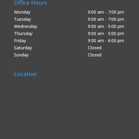
Office Hours
Monday
9:00 am - 7:00 pm
Tuesday
9:00 am - 7:00 pm
Wednesday
9:00 am - 5:00 pm
Thursday
9:00 am - 5:00 pm
Friday
9:00 am - 6:00 pm
Saturday
Closed
Sunday
Closed
Location