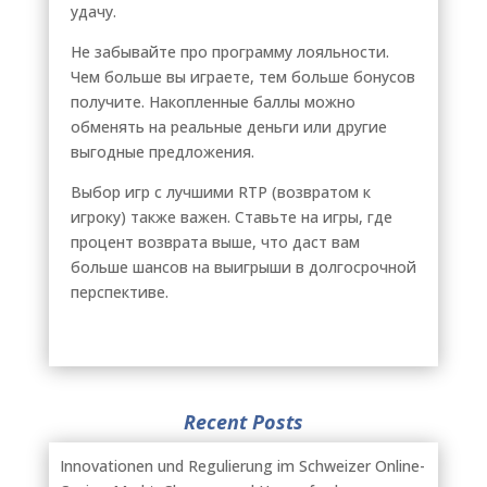
удачу.
Не забывайте про программу лояльности.
Чем больше вы играете, тем больше бонусов
получите. Накопленные баллы можно
обменять на реальные деньги или другие
выгодные предложения.
Выбор игр с лучшими RTP (возвратом к
игроку) также важен. Ставьте на игры, где
процент возврата выше, что даст вам
больше шансов на выигрыши в долгосрочной
перспективе.
Recent Posts
Innovationen und Regulierung im Schweizer Online-