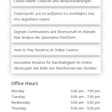
Casino-Markt: Chancen und Herausforderungen
Στρατηγικές για να αυξήσετε τις αναλήψεις σας
στο vegashero casino
Digitale Communities und Elternschaft im Wandel:
Eine Analyse der Spinmama Plattform
How to Play Roulette at Online Casinos
Innovative Ansätze für Nachhaltigkeit im Online-
Glücksspiel: Die Rolle von Plattformen wie SlotNeo
Office Hours
Monday
9:00 am - 7:00 pm
Tuesday
9:00 am - 7:00 pm
Wednesday
9:00 am - 5:00 pm
Thursday
9:00 am - 5:00 pm