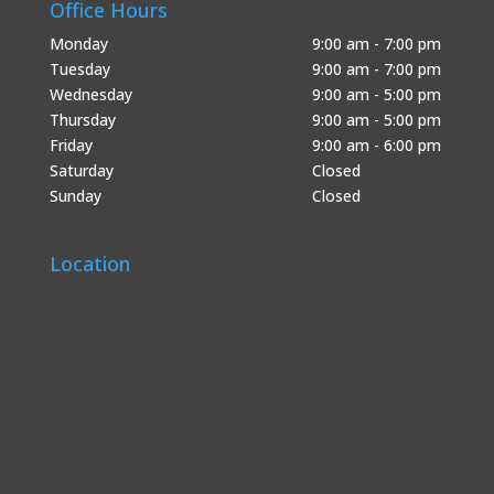
Office Hours
Monday
9:00 am - 7:00 pm
Tuesday
9:00 am - 7:00 pm
Wednesday
9:00 am - 5:00 pm
Thursday
9:00 am - 5:00 pm
Friday
9:00 am - 6:00 pm
Saturday
Closed
Sunday
Closed
Location