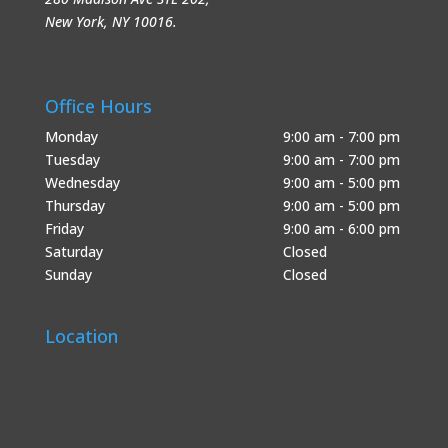
New York, NY 10016.
Office Hours
Monday
9:00 am - 7:00 pm
Tuesday
9:00 am - 7:00 pm
Wednesday
9:00 am - 5:00 pm
Thursday
9:00 am - 5:00 pm
Friday
9:00 am - 6:00 pm
Saturday
Closed
Sunday
Closed
Location