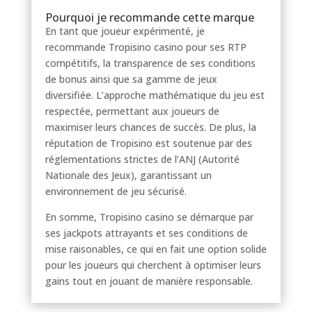
Pourquoi je recommande cette marque
En tant que joueur expérimenté, je
recommande Tropisino casino pour ses RTP
compétitifs, la transparence de ses conditions
de bonus ainsi que sa gamme de jeux
diversifiée. L’approche mathématique du jeu est
respectée, permettant aux joueurs de
maximiser leurs chances de succès. De plus, la
réputation de Tropisino est soutenue par des
réglementations strictes de l’ANJ (Autorité
Nationale des Jeux), garantissant un
environnement de jeu sécurisé.
En somme, Tropisino casino se démarque par
ses jackpots attrayants et ses conditions de
mise raisonables, ce qui en fait une option solide
pour les joueurs qui cherchent à optimiser leurs
gains tout en jouant de manière responsable.