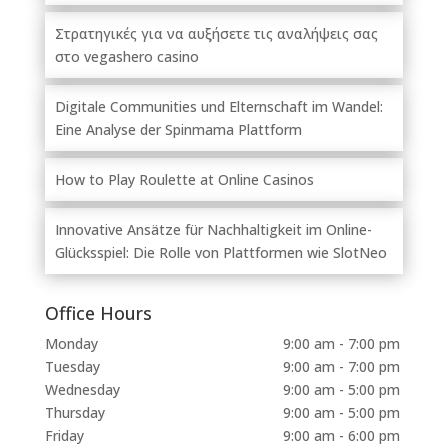
Στρατηγικές για να αυξήσετε τις αναλήψεις σας
στο vegashero casino
Digitale Communities und Elternschaft im Wandel:
Eine Analyse der Spinmama Plattform
How to Play Roulette at Online Casinos
Innovative Ansätze für Nachhaltigkeit im Online-
Glücksspiel: Die Rolle von Plattformen wie SlotNeo
Office Hours
Monday
9:00 am - 7:00 pm
Tuesday
9:00 am - 7:00 pm
Wednesday
9:00 am - 5:00 pm
Thursday
9:00 am - 5:00 pm
Friday
9:00 am - 6:00 pm