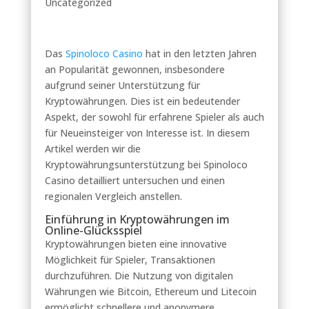
Uncategorized
Das
Spinoloco Casino
hat in den letzten Jahren
an Popularität gewonnen, insbesondere
aufgrund seiner Unterstützung für
Kryptowährungen. Dies ist ein bedeutender
Aspekt, der sowohl für erfahrene Spieler als auch
für Neueinsteiger von Interesse ist. In diesem
Artikel werden wir die
Kryptowährungsunterstützung bei Spinoloco
Casino detailliert untersuchen und einen
regionalen Vergleich anstellen.
Einführung in Kryptowährungen im
Online-Glücksspiel
Kryptowährungen bieten eine innovative
Möglichkeit für Spieler, Transaktionen
durchzuführen. Die Nutzung von digitalen
Währungen wie Bitcoin, Ethereum und Litecoin
ermöglicht schnellere und anonymere