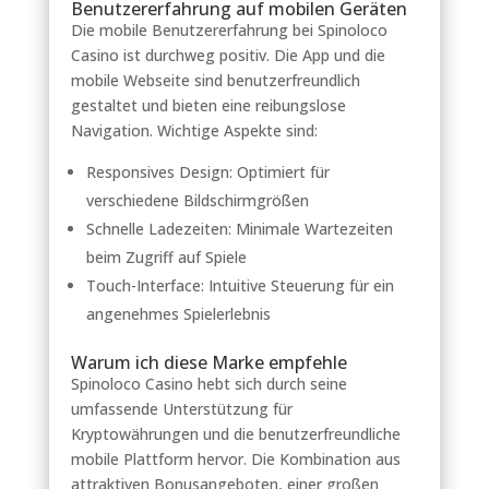
Benutzererfahrung auf mobilen Geräten
Die mobile Benutzererfahrung bei Spinoloco
Casino ist durchweg positiv. Die App und die
mobile Webseite sind benutzerfreundlich
gestaltet und bieten eine reibungslose
Navigation. Wichtige Aspekte sind:
Responsives Design: Optimiert für
verschiedene Bildschirmgrößen
Schnelle Ladezeiten: Minimale Wartezeiten
beim Zugriff auf Spiele
Touch-Interface: Intuitive Steuerung für ein
angenehmes Spielerlebnis
Warum ich diese Marke empfehle
Spinoloco Casino hebt sich durch seine
umfassende Unterstützung für
Kryptowährungen und die benutzerfreundliche
mobile Plattform hervor. Die Kombination aus
attraktiven Bonusangeboten, einer großen