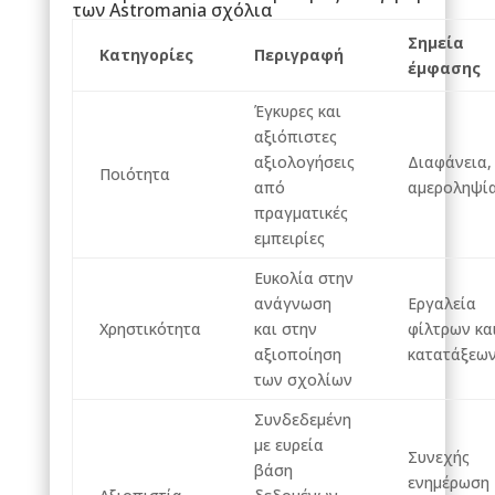
των Astromania σχόλια
Σημεία
Κατηγορίες
Περιγραφή
έμφασης
Έγκυρες και
αξιόπιστες
αξιολογήσεις
Διαφάνεια,
Ποιότητα
από
αμεροληψί
πραγματικές
εμπειρίες
Ευκολία στην
ανάγνωση
Εργαλεία
Χρηστικότητα
και στην
φίλτρων κα
αξιοποίηση
κατατάξεω
των σχολίων
Συνδεδεμένη
με ευρεία
Συνεχής
βάση
ενημέρωση