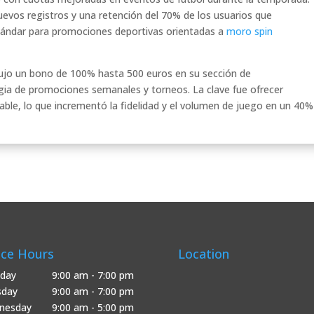
vos registros y una retención del 70% de los usuarios que
stándar para promociones deportivas orientadas a
moro spin
ujo un bono de 100% hasta 500 euros en su sección de
a de promociones semanales y torneos. La clave fue ofrecer
ble, lo que incrementó la fidelidad y el volumen de juego en un 40%
ice Hours
Location
day
9:00 am - 7:00 pm
sday
9:00 am - 7:00 pm
nesday
9:00 am - 5:00 pm