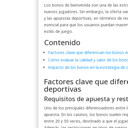
Los bonos de bienvenida son una de las estr
nuevos jugadores. Sin embargo, la oferta va
y las apuestas deportivas, en términos de req
esencial para que los usuarios puedan maxim
estilo de juego.
Contenido
Factores clave que diferencian los bonos 
Cómo evaluar la calidad y valor de los bon
Impacto de los bonos en la estrategia de 
Factores clave que dife
deportivas
Requisitos de apuesta y res
Uno de los principales diferenciadores entre
apuesta. En los casinos, los bonos suelen req
entre 20 y 50 veces, destinado a que el juga
Además, las restricciones en tipos de juego