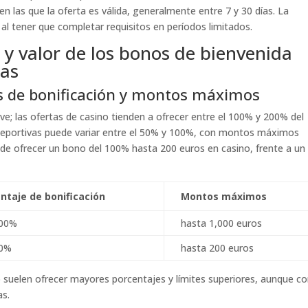
n las que la oferta es válida, generalmente entre 7 y 30 días. La
, al tener que completar requisitos en períodos limitados.
 y valor de los bonos de bienvenida
mas
s de bonificación y montos máximos
ave; las ofertas de casino tienden a ofrecer entre el 100% y 200% del
deportivas puede variar entre el 50% y 100%, con montos máximos
de ofrecer un bono del 100% hasta 200 euros en casino, frente a un
ntaje de bonificación
Montos máximos
200%
hasta 1,000 euros
00%
hasta 200 euros
suelen ofrecer mayores porcentajes y límites superiores, aunque c
as.