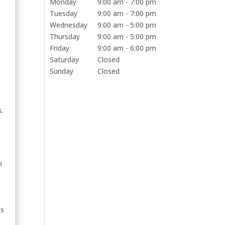
Monday
9:00 am - 7:00 pm
Tuesday
9:00 am - 7:00 pm
Wednesday
9:00 am - 5:00 pm
Thursday
9:00 am - 5:00 pm
Friday
9:00 am - 6:00 pm
Saturday
Closed
Sunday
Closed
s.
n
es