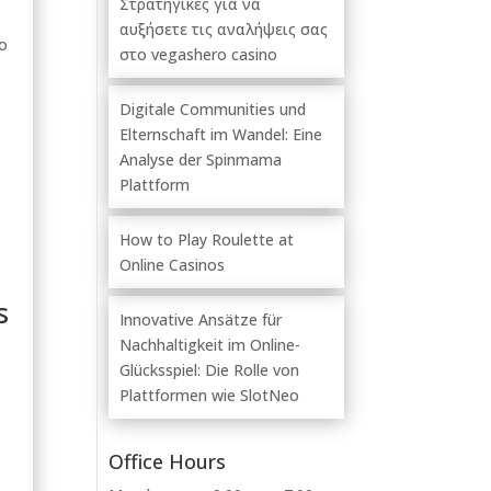
Στρατηγικές για να
αυξήσετε τις αναλήψεις σας
no
στο vegashero casino
Digitale Communities und
Elternschaft im Wandel: Eine
Analyse der Spinmama
Plattform
How to Play Roulette at
Online Casinos
s
Innovative Ansätze für
Nachhaltigkeit im Online-
Glücksspiel: Die Rolle von
Plattformen wie SlotNeo
Office Hours