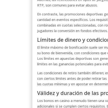
RTP, son comunes para evitar abusos.
En contraste, las promociones deportivas ge
cantidad en eventos específicos. Los requis
combinadas en cuotas seleccionadas, con roll
jugadores la conversión en fondos efectivos.
Límites de dinero y condicio
El límite máximo de bonificación suele ser 
su bono de bienvenida, con condiciones que 
Los límites en apuestas deportivas son gene
límites en las ganancias potenciales para evi
Las condiciones de retiro también difieren; e
con ciertos límites antes de poder retirar la
las cuotas mínimas y en apostar en determin
Válidez y duración de las p
Los bonos en casino a menudo tienen una va
adicionales si se cumplen ciertos requisitos.