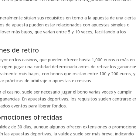
neralmente sitúan sus requisitos en torno a la apuesta de una cierta
itos de apuesta pueden estar relacionados con apuestas simples o
over más bajos, que varían entre 5 y 10 veces, facilitando a los
nes de retiro
mayor en los casinos, que pueden ofrecer hasta 1,000 euros o más en
exigen jugar una cantidad determinada antes de retirar los ganancia
ralmente más bajos, con bonos que oscilan entre 100 y 200 euros, y
tar prácticas de arbitraje o apuestas excesivas.
n el casino, suele ser necesario jugar el bono varias veces y cumplir
s ganancias. En apuestas deportivas, los requisitos suelen centrarse e
ados eventos para liberar fondos.
romociones ofrecidas
lidez de 30 días, aunque algunos ofrecen extensiones o promocion
 En las apuestas deportivas, la validez suele ser más breve, indicando