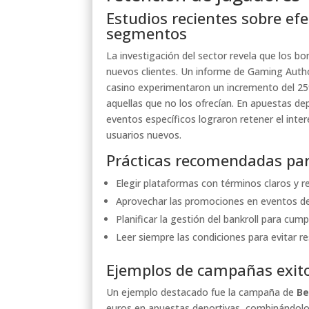
Estudios recientes sobre ef
segmentos
La investigación del sector revela que los b
nuevos clientes. Un informe de Gaming Auth
casino experimentaron un incremento del 25
aquellas que no los ofrecían. En apuestas d
eventos específicos lograron retener el int
usuarios nuevos.
Prácticas recomendadas par
Elegir plataformas con términos claros y r
Aprovechar las promociones en eventos de
Planificar la gestión del bankroll para cum
Leer siempre las condiciones para evitar res
Ejemplos de campañas exito
Un ejemplo destacado fue la campaña de
Be
euros en apuestas deportivas, combinándolo