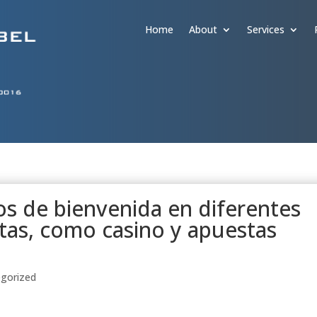
Home
About
Services
s de bienvenida en diferentes
as, como casino y apuestas
gorized